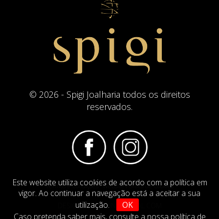
© 2026 - Spigi Joalharia todos os direitos
reservados.
Este website utiliza cookies de acordo com a política em
Termos e Condições
Website Politica de Cookies
vigor. Ao continuar a navegação está a aceitar a sua
utilização.
OK
DESIGN BY
IMAGINEVIRTUAL.COM
Caso pretenda saber mais,
consulte a nossa política de