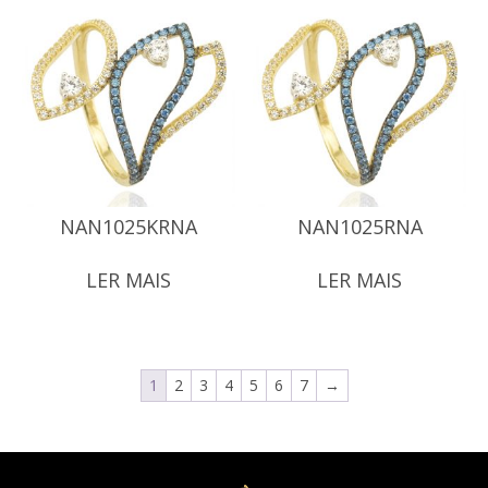
NAN1025KRNA
NAN1025RNA
LER MAIS
LER MAIS
1
2
3
4
5
6
7
→