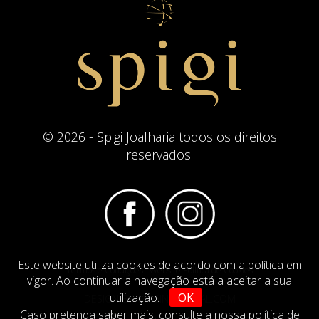
© 2026 - Spigi Joalharia todos os direitos
reservados.
Este website utiliza cookies de acordo com a política em
Termos e Condições
Website Politica de Cookies
vigor. Ao continuar a navegação está a aceitar a sua
utilização.
OK
DESIGN BY
IMAGINEVIRTUAL.COM
Caso pretenda saber mais,
consulte a nossa política de