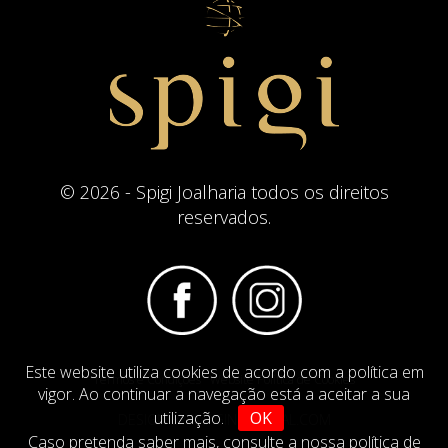
© 2026 - Spigi Joalharia todos os direitos
reservados.
Este website utiliza cookies de acordo com a política em
Termos e Condições
Website Politica de Cookies
vigor. Ao continuar a navegação está a aceitar a sua
utilização.
OK
DESIGN BY
IMAGINEVIRTUAL.COM
Caso pretenda saber mais,
consulte a nossa política de