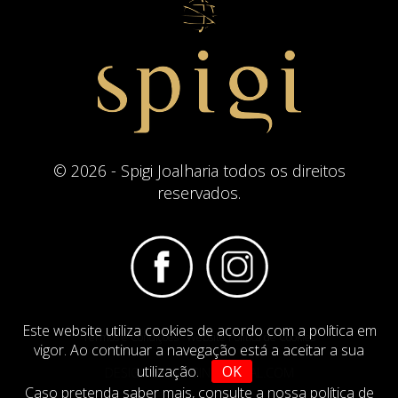
© 2026 - Spigi Joalharia todos os direitos
reservados.
Este website utiliza cookies de acordo com a política em
Termos e Condições
Website Politica de Cookies
vigor. Ao continuar a navegação está a aceitar a sua
utilização.
OK
DESIGN BY
IMAGINEVIRTUAL.COM
Caso pretenda saber mais,
consulte a nossa política de