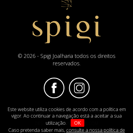
© 2026 - Spigi Joalharia todos os direitos
reservados.
Este website utiliza cookies de acordo com a política em
Termos e Condições
Website Politica de Cookies
vigor. Ao continuar a navegação está a aceitar a sua
utilização.
OK
DESIGN BY
IMAGINEVIRTUAL.COM
Caso pretenda saber mais,
consulte a nossa política de