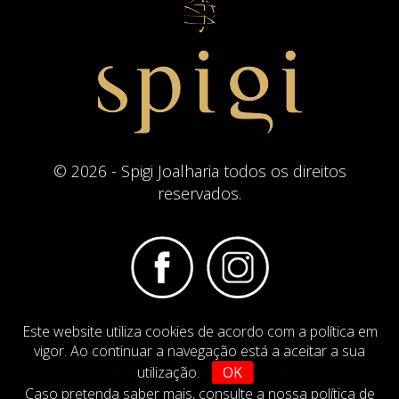
© 2026 - Spigi Joalharia todos os direitos
reservados.
Este website utiliza cookies de acordo com a política em
Termos e Condições
Website Politica de Cookies
vigor. Ao continuar a navegação está a aceitar a sua
utilização.
OK
DESIGN BY
IMAGINEVIRTUAL.COM
Caso pretenda saber mais,
consulte a nossa política de