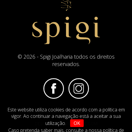
© 2026 - Spigi Joalharia todos os direitos
reservados.
Este website utiliza cookies de acordo com a política em
Termos e Condições
Website Politica de Cookies
vigor. Ao continuar a navegação está a aceitar a sua
utilização.
OK
DESIGN BY
IMAGINEVIRTUAL.COM
Caso pretenda saber mais,
consulte a nossa política de