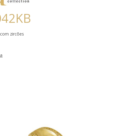
042KB
com zircões
ra