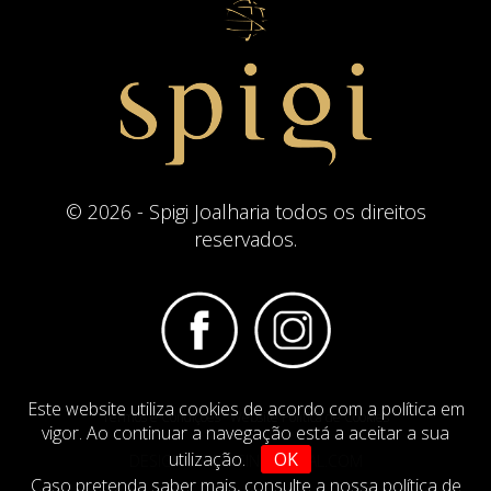
© 2026 - Spigi Joalharia todos os direitos
reservados.
Este website utiliza cookies de acordo com a política em
Termos e Condições
Website Politica de Cookies
vigor. Ao continuar a navegação está a aceitar a sua
utilização.
OK
DESIGN BY
IMAGINEVIRTUAL.COM
Caso pretenda saber mais,
consulte a nossa política de