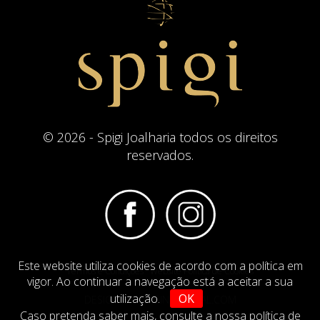
© 2026 - Spigi Joalharia todos os direitos
reservados.
Este website utiliza cookies de acordo com a política em
Termos e Condições
Website Politica de Cookies
vigor. Ao continuar a navegação está a aceitar a sua
utilização.
OK
DESIGN BY
IMAGINEVIRTUAL.COM
Caso pretenda saber mais,
consulte a nossa política de