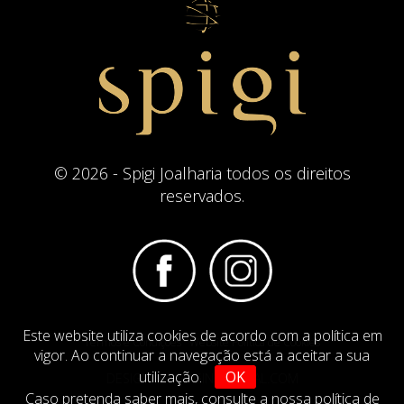
© 2026 - Spigi Joalharia todos os direitos
reservados.
Este website utiliza cookies de acordo com a política em
Termos e Condições
Website Politica de Cookies
vigor. Ao continuar a navegação está a aceitar a sua
utilização.
OK
DESIGN BY
IMAGINEVIRTUAL.COM
Caso pretenda saber mais,
consulte a nossa política de