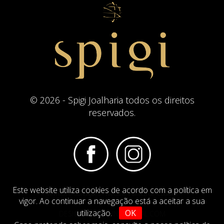
© 2026 - Spigi Joalharia todos os direitos
reservados.
Este website utiliza cookies de acordo com a política em
Termos e Condições
Website Politica de Cookies
vigor. Ao continuar a navegação está a aceitar a sua
utilização.
OK
DESIGN BY
IMAGINEVIRTUAL.COM