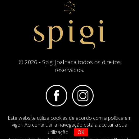
© 2026 - Spigi Joalharia todos os direitos
reservados.
Este website utiliza cookies de acordo com a política em
Termos e Condições
Website Politica de Cookies
vigor. Ao continuar a navegação está a aceitar a sua
utilização.
OK
DESIGN BY
IMAGINEVIRTUAL.COM