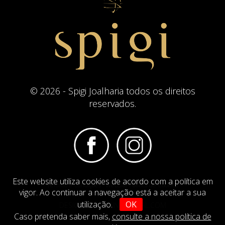
© 2026 - Spigi Joalharia todos os direitos
reservados.
Este website utiliza cookies de acordo com a política em
Termos e Condições
Website Politica de Cookies
vigor. Ao continuar a navegação está a aceitar a sua
utilização.
OK
DESIGN BY
IMAGINEVIRTUAL.COM
Caso pretenda saber mais,
consulte a nossa política de