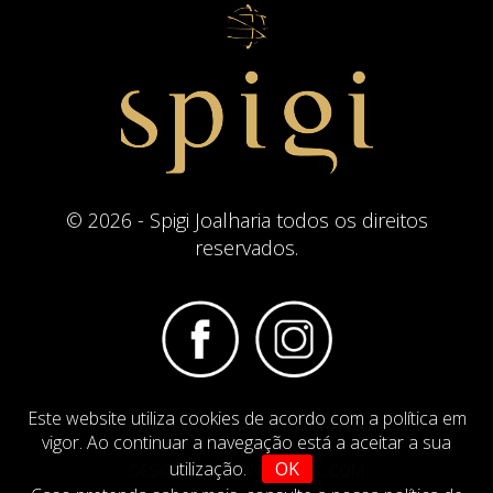
© 2026 - Spigi Joalharia todos os direitos
reservados.
Este website utiliza cookies de acordo com a política em
Termos e Condições
Website Politica de Cookies
vigor. Ao continuar a navegação está a aceitar a sua
utilização.
OK
DESIGN BY
IMAGINEVIRTUAL.COM