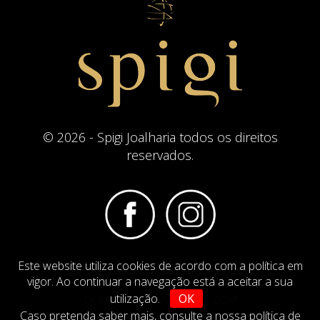
© 2026 - Spigi Joalharia todos os direitos
reservados.
Este website utiliza cookies de acordo com a política em
Termos e Condições
Website Politica de Cookies
vigor. Ao continuar a navegação está a aceitar a sua
utilização.
OK
DESIGN BY
IMAGINEVIRTUAL.COM
Caso pretenda saber mais,
consulte a nossa política de