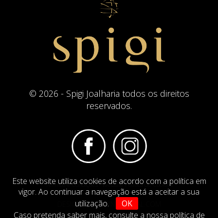
© 2026 - Spigi Joalharia todos os direitos
reservados.
Este website utiliza cookies de acordo com a política em
Termos e Condições
Website Politica de Cookies
vigor. Ao continuar a navegação está a aceitar a sua
utilização.
OK
DESIGN BY
IMAGINEVIRTUAL.COM
Caso pretenda saber mais,
consulte a nossa política de