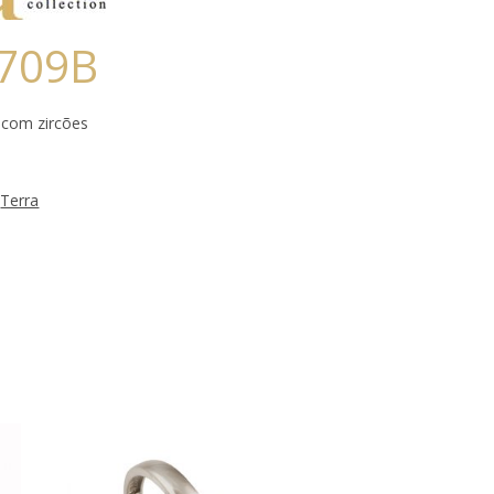
709B
com zircões
,
Terra