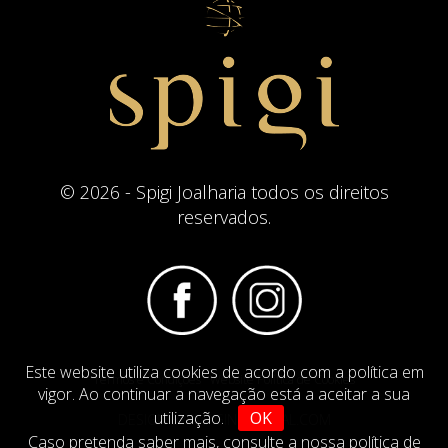
© 2026 - Spigi Joalharia todos os direitos
reservados.
Este website utiliza cookies de acordo com a política em
Termos e Condições
Website Politica de Cookies
vigor. Ao continuar a navegação está a aceitar a sua
utilização.
OK
DESIGN BY
IMAGINEVIRTUAL.COM
Caso pretenda saber mais,
consulte a nossa política de