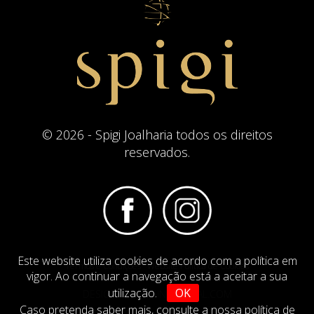
© 2026 - Spigi Joalharia todos os direitos
reservados.
Este website utiliza cookies de acordo com a política em
Termos e Condições
Website Politica de Cookies
vigor. Ao continuar a navegação está a aceitar a sua
utilização.
OK
DESIGN BY
IMAGINEVIRTUAL.COM
Caso pretenda saber mais,
consulte a nossa política de