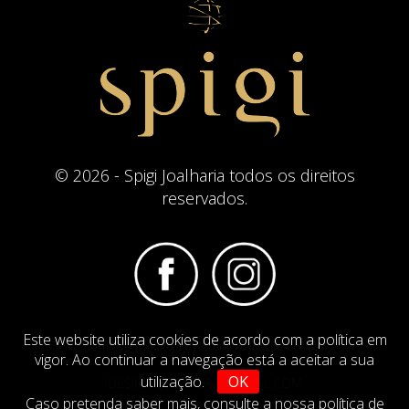
© 2026 - Spigi Joalharia todos os direitos
reservados.
Este website utiliza cookies de acordo com a política em
Termos e Condições
Website Politica de Cookies
vigor. Ao continuar a navegação está a aceitar a sua
utilização.
OK
DESIGN BY
IMAGINEVIRTUAL.COM
Caso pretenda saber mais,
consulte a nossa política de