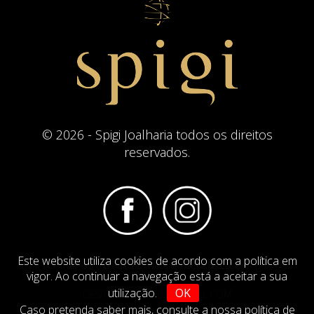
© 2026 - Spigi Joalharia todos os direitos
reservados.
Este website utiliza cookies de acordo com a política em
Termos e Condições
Website Politica de Cookies
vigor. Ao continuar a navegação está a aceitar a sua
utilização.
OK
DESIGN BY
IMAGINEVIRTUAL.COM
Caso pretenda saber mais,
consulte a nossa política de