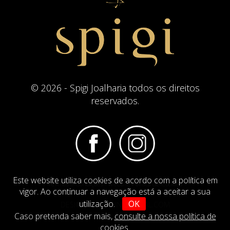
© 2026 - Spigi Joalharia todos os direitos
reservados.
Este website utiliza cookies de acordo com a política em
Termos e Condições
Website Politica de Cookies
vigor. Ao continuar a navegação está a aceitar a sua
utilização.
OK
DESIGN BY
IMAGINEVIRTUAL.COM
Caso pretenda saber mais,
consulte a nossa política de
cookies
.