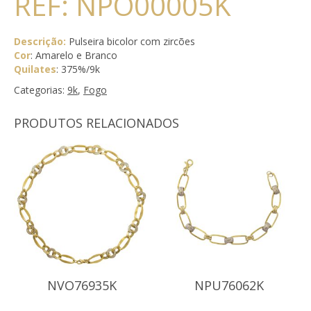
REF: NPO00005K
Descrição:
Pulseira bicolor com zircões
Cor
: Amarelo e Branco
Quilates
: 375%/9k
Categorias:
9k
,
Fogo
PRODUTOS RELACIONADOS
NVO76935K
NPU76062K