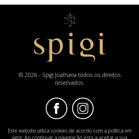
© 2026 - Spigi Joalharia todos os direitos
reservados.
Este website utiliza cookies de acordo com a política em
Termos e Condições
Website Politica de Cookies
vigor. Ao continuar a navegação está a aceitar a sua