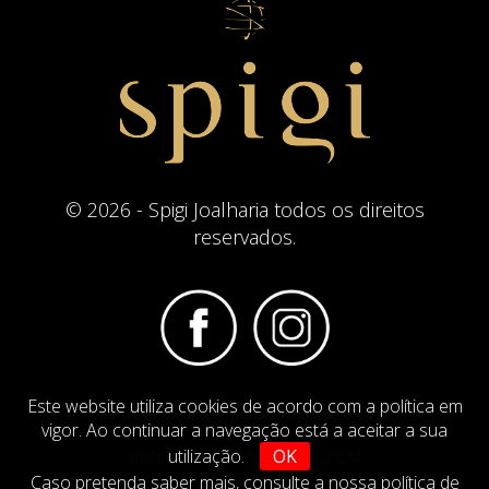
© 2026 - Spigi Joalharia todos os direitos
reservados.
Este website utiliza cookies de acordo com a política em
Termos e Condições
Website Politica de Cookies
vigor. Ao continuar a navegação está a aceitar a sua
utilização.
OK
DESIGN BY
IMAGINEVIRTUAL.COM
Caso pretenda saber mais,
consulte a nossa política de