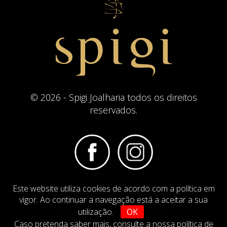
© 2026 - Spigi Joalharia todos os direitos
reservados.
Este website utiliza cookies de acordo com a política em
Termos e Condições
Website Politica de Cookies
vigor. Ao continuar a navegação está a aceitar a sua
utilização.
OK
DESIGN BY
IMAGINEVIRTUAL.COM
Caso pretenda saber mais,
consulte a nossa política de