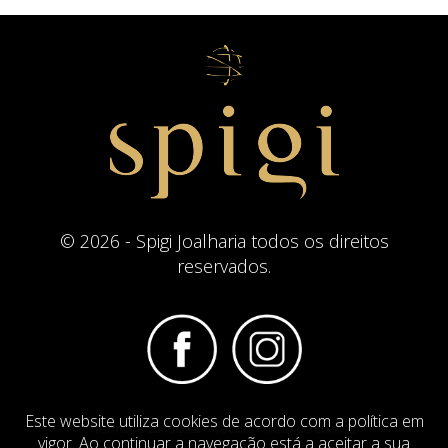
© 2026 - Spigi Joalharia todos os direitos
reservados.
Este website utiliza cookies de acordo com a política em
Termos e Condições
Website Politica de Cookies
vigor. Ao continuar a navegação está a aceitar a sua