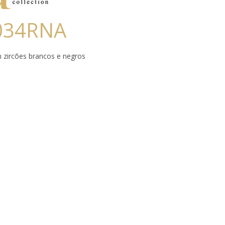
034RNA
 zircões brancos e negros