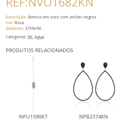
REF:NVO1682KN
Descrição:
Brincos em ouro com zircões negros
Cor
: Rosa
Quilates
: 375%/9K
Categorias:
9K
,
Agua
PRODUTOS RELACIONADOS
NPU1590KT
NPB2374KN