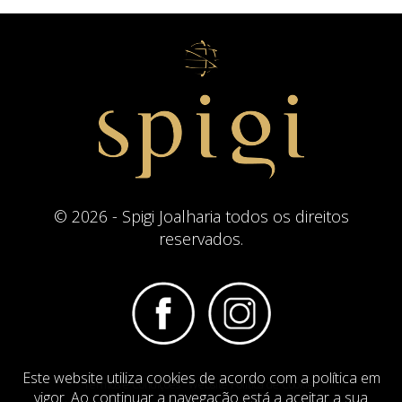
© 2026 - Spigi Joalharia todos os direitos
reservados.
Este website utiliza cookies de acordo com a política em
Termos e Condições
Website Politica de Cookies
vigor. Ao continuar a navegação está a aceitar a sua