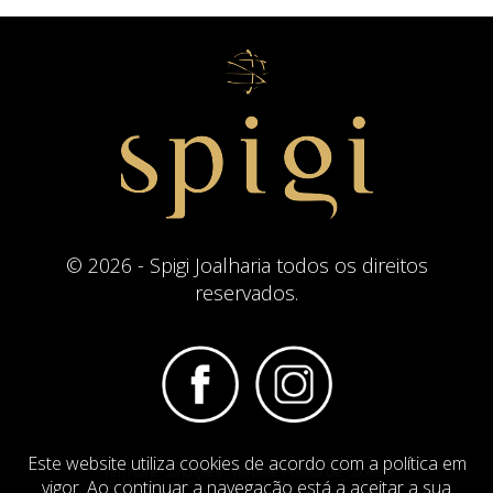
© 2026 - Spigi Joalharia todos os direitos
reservados.
Este website utiliza cookies de acordo com a política em
Termos e Condições
Website Politica de Cookies
vigor. Ao continuar a navegação está a aceitar a sua