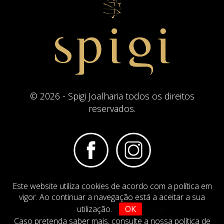
© 2026 - Spigi Joalharia todos os direitos
reservados.
Este website utiliza cookies de acordo com a política em
Termos e Condições
Website Politica de Cookies
vigor. Ao continuar a navegação está a aceitar a sua
utilização.
OK
DESIGN BY
IMAGINEVIRTUAL.COM
Caso pretenda saber mais,
consulte a nossa política de