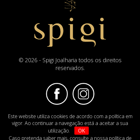
© 2026 - Spigi Joalharia todos os direitos
reservados.
Este website utiliza cookies de acordo com a política em
Termos e Condições
Website Politica de Cookies
vigor. Ao continuar a navegação está a aceitar a sua
utilização.
OK
DESIGN BY
IMAGINEVIRTUAL.COM
Caso pretenda saber mais,
consulte a nossa política de