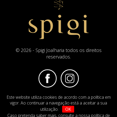
© 2026 - Spigi Joalharia todos os direitos
reservados.
Este website utiliza cookies de acordo com a política em
Termos e Condições
Website Politica de Cookies
vigor. Ao continuar a navegação está a aceitar a sua
utilização.
OK
DESIGN BY
IMAGINEVIRTUAL.COM
Caso pretenda saber mais,
consulte a nossa política de