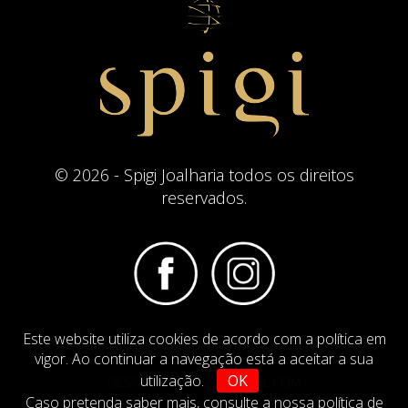
© 2026 - Spigi Joalharia todos os direitos
reservados.
Este website utiliza cookies de acordo com a política em
Termos e Condições
Website Politica de Cookies
vigor. Ao continuar a navegação está a aceitar a sua
utilização.
OK
DESIGN BY
IMAGINEVIRTUAL.COM
Caso pretenda saber mais,
consulte a nossa política de