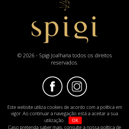
© 2026 - Spigi Joalharia todos os direitos
reservados.
Este website utiliza cookies de acordo com a política em
Termos e Condições
Website Politica de Cookies
vigor. Ao continuar a navegação está a aceitar a sua
utilização.
OK
DESIGN BY
IMAGINEVIRTUAL.COM
Caso pretenda saber mais,
consulte a nossa política de