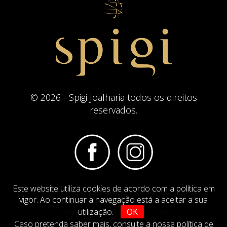
© 2026 - Spigi Joalharia todos os direitos
reservados.
Este website utiliza cookies de acordo com a política em
Termos e Condições
Website Politica de Cookies
vigor. Ao continuar a navegação está a aceitar a sua
utilização.
OK
DESIGN BY
IMAGINEVIRTUAL.COM
Caso pretenda saber mais,
consulte a nossa política de