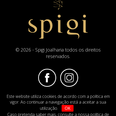
© 2026 - Spigi Joalharia todos os direitos
reservados.
Este website utiliza cookies de acordo com a política em
Termos e Condições
Website Politica de Cookies
vigor. Ao continuar a navegação está a aceitar a sua
utilização.
OK
DESIGN BY
IMAGINEVIRTUAL.COM
Caso pretenda saber mais,
consulte a nossa política de