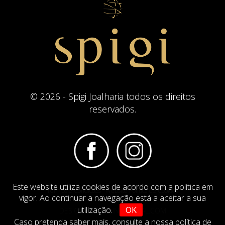
© 2026 - Spigi Joalharia todos os direitos
reservados.
Este website utiliza cookies de acordo com a política em
Termos e Condições
Website Politica de Cookies
vigor. Ao continuar a navegação está a aceitar a sua
utilização.
OK
DESIGN BY
IMAGINEVIRTUAL.COM
Caso pretenda saber mais,
consulte a nossa política de