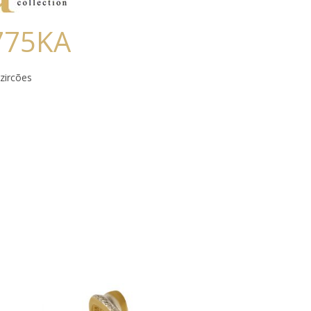
775KA
zircões