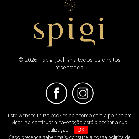
© 2026 - Spigi Joalharia todos os direitos
reservados.
Este website utiliza cookies de acordo com a política em
Termos e Condições
Website Politica de Cookies
vigor. Ao continuar a navegação está a aceitar a sua
utilização.
OK
DESIGN BY
IMAGINEVIRTUAL.COM
Caso pretenda saber mais,
consulte a nossa política de