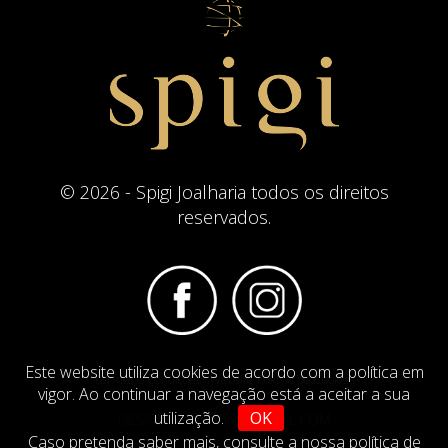
© 2026 - Spigi Joalharia todos os direitos
reservados.
Este website utiliza cookies de acordo com a política em
Termos e Condições
Website Politica de Cookies
vigor. Ao continuar a navegação está a aceitar a sua
utilização.
OK
DESIGN BY
IMAGINEVIRTUAL.COM
Caso pretenda saber mais,
consulte a nossa política de