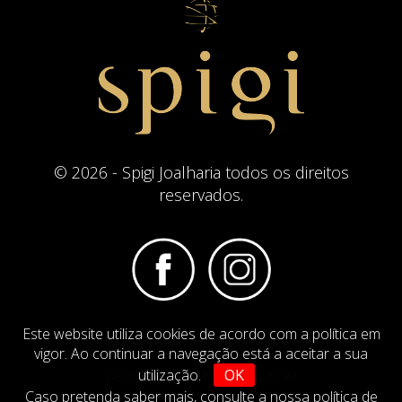
© 2026 - Spigi Joalharia todos os direitos
reservados.
Este website utiliza cookies de acordo com a política em
Termos e Condições
Website Politica de Cookies
vigor. Ao continuar a navegação está a aceitar a sua
utilização.
OK
DESIGN BY
IMAGINEVIRTUAL.COM
Caso pretenda saber mais,
consulte a nossa política de