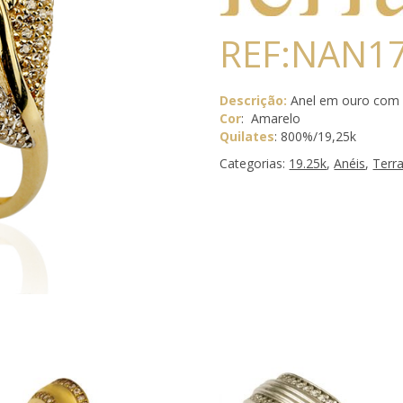
REF:NAN1
Descrição:
Anel em ouro com 
Cor
: Amarelo
Quilates
: 800%/19,25k
Categorias:
19.25k
,
Anéis
,
Terr