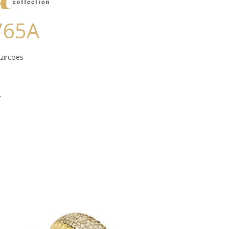
765A
zircões
a