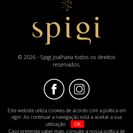
© 2026 - Spigi Joalharia todos os direitos
reservados.
Este website utiliza cookies de acordo com a política em
Termos e Condições
Website Politica de Cookies
vigor. Ao continuar a navegação está a aceitar a sua
utilização.
OK
DESIGN BY
IMAGINEVIRTUAL.COM
Caso pretenda saber mais,
consulte a nossa política de