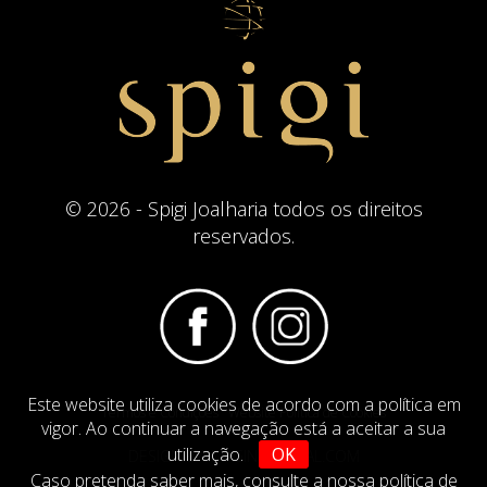
© 2026 - Spigi Joalharia todos os direitos
reservados.
Este website utiliza cookies de acordo com a política em
Termos e Condições
Website Politica de Cookies
vigor. Ao continuar a navegação está a aceitar a sua
utilização.
OK
DESIGN BY
IMAGINEVIRTUAL.COM
Caso pretenda saber mais,
consulte a nossa política de