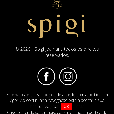
© 2026 - Spigi Joalharia todos os direitos
reservados.
Este website utiliza cookies de acordo com a política em
Termos e Condições
Website Politica de Cookies
vigor. Ao continuar a navegação está a aceitar a sua
utilização.
OK
DESIGN BY
IMAGINEVIRTUAL.COM
Caso pretenda saber mais,
consulte a nossa política de