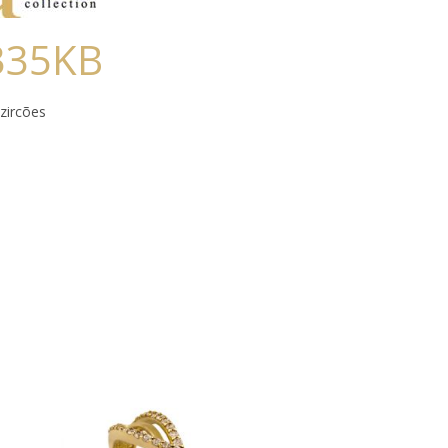
335KB
zircões